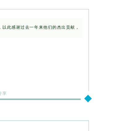
，以此感谢过去一年来他们的杰出贡献，
分享