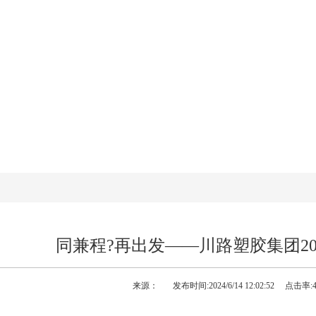
乐动
LD.COM-乐动
新闻资讯
产品系统
工程案例
服务中
网
(中国)官方网
站
N
同兼程?再出发——川路塑胶集团20
来源：
发布时间:
2024/6/14 12:02:52
点击率: