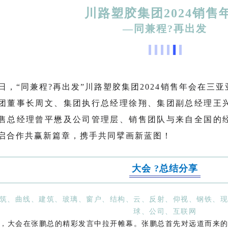
川路塑胶集团2024销售
—同兼程?再出发
6日，“同兼程?再出发”川路塑胶集团2024销售年会在
团董事长周文、集团执行总经理徐翔、集团副总经理王
售总经理曾平懋及公司管理层、销售团队与来自全国的
启合作共赢新篇章，携手共同擘画新蓝图！
大会 ?总结分享
点，大会在张鹏总的精彩发言中拉开帷幕。张鹏总首先对远道而来