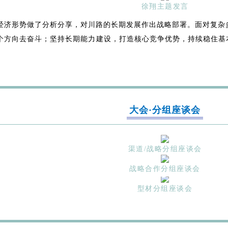
徐翔主题发言
经济形势做了分析分享，对川路的长期发展作出战略部署。面对复杂多
个方向去奋斗；坚持长期能力建设，打造核心竞争优势，持续稳住基
。
大会·分组座谈会
渠道/战略分组座谈会
战略合作分组座谈会
型材分组座谈会