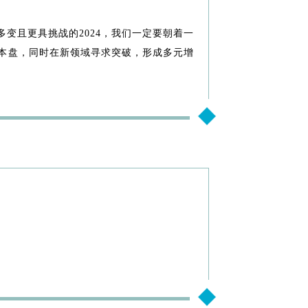
变且更具挑战的2024，我们一定要朝着一
本盘，同时在新领域寻求突破，形成多元增