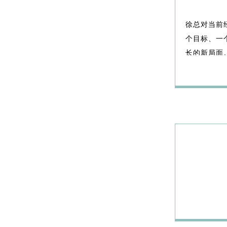
徐总对当前
个目标、一
长的新局面