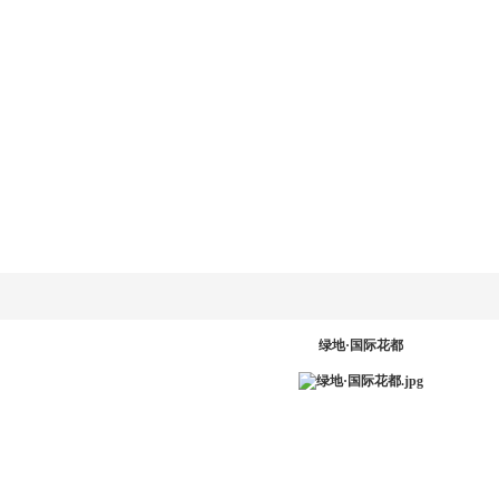
乐动
LD.COM-乐动
新闻资讯
产品系统
工程案例
服务中
网
(中国)官方网
站
PR
绿地·国际花都