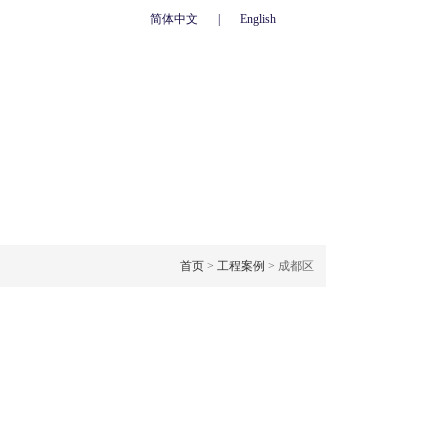
简体中文
|
English
心
联系我们
人力资源
网上订单
OJECT CASE
工程案例
首页
>
工程案例
> 成都区