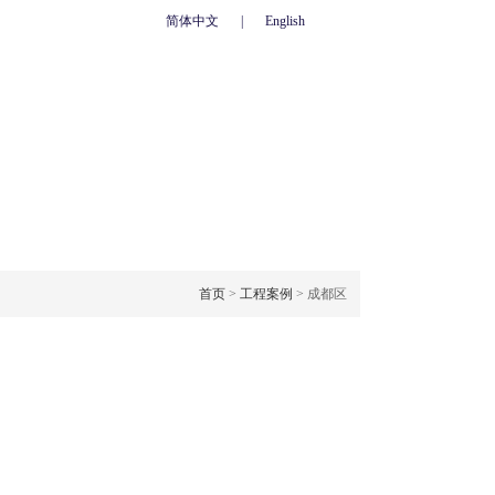
简体中文
|
English
心
联系我们
人力资源
网上订单
OJECT CASE
工程案例
首页
>
工程案例
> 成都区