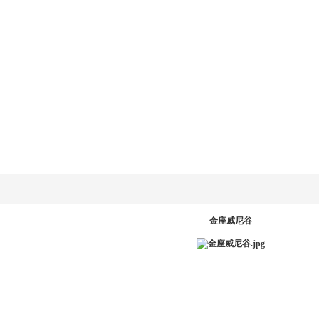
乐动
LD.COM-乐动
新闻资讯
产品系统
工程案例
服务中
网
(中国)官方网
站
PR
金座威尼谷