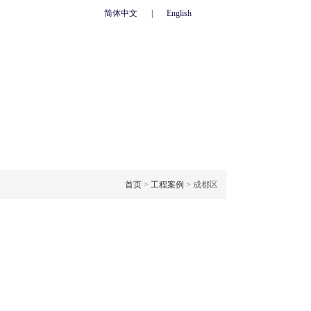
简体中文
|
English
心
联系我们
人力资源
网上订单
OJECT CASE
工程案例
首页
>
工程案例
> 成都区