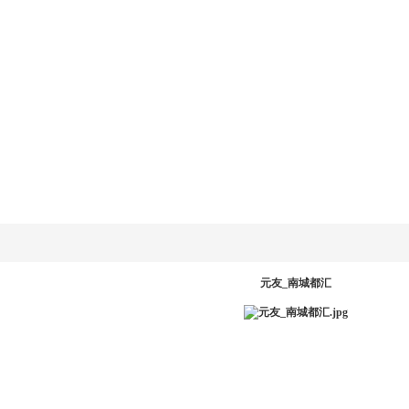
乐动
LD.COM-乐动
新闻资讯
产品系统
工程案例
服务中
网
(中国)官方网
站
PR
元友_南城都汇