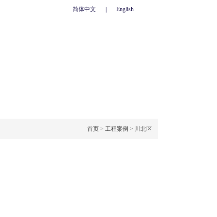
简体中文
|
English
心
联系我们
人力资源
网上订单
OJECT CASE
工程案例
首页
>
工程案例
> 川北区