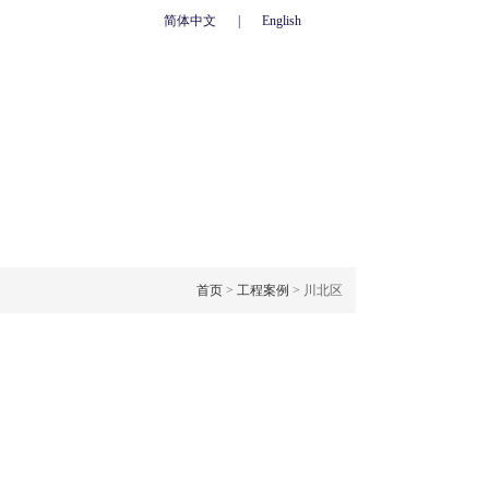
简体中文
|
English
心
联系我们
人力资源
网上订单
OJECT CASE
工程案例
首页
>
工程案例
> 川北区