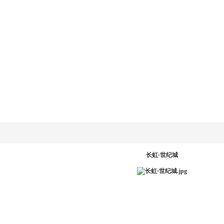
乐动
LD.COM-乐动
新闻资讯
产品系统
工程案例
服务中
网
(中国)官方网
站
PR
长虹·世纪城