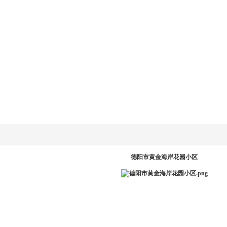
乐动
LD.COM-乐动
新闻资讯
产品系统
工程案例
服务中
网
(中国)官方网
站
PR
德阳市黄金海岸花园小区