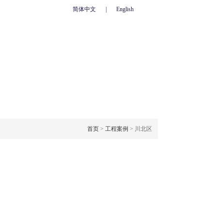
简体中文
|
English
心
联系我们
人力资源
网上订单
OJECT CASE
工程案例
首页
>
工程案例
> 川北区