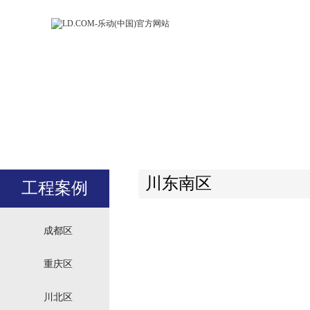
LD.COM-乐动
LD.CO
(中国)官方网
(中国)
站
站
川东南区
工程案例
成都区
重庆区
川北区