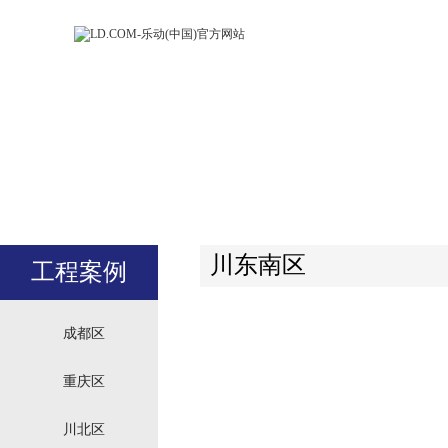
LD.COM-乐动
LD.CO
(中国)官方网
(中国)
站
站
川东南区
工程案例
成都区
重庆区
川北区