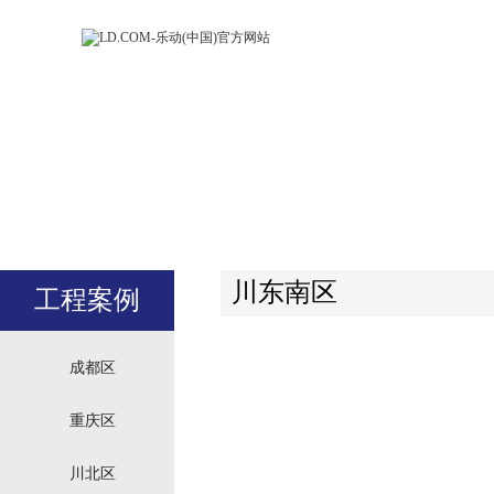
LD.COM-乐动
LD.CO
(中国)官方网
(中国)
站
站
川东南区
工程案例
成都区
重庆区
川北区