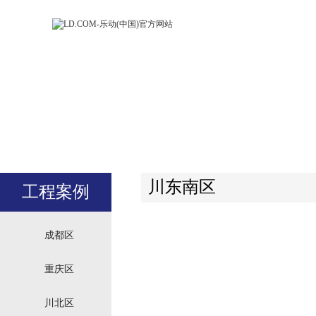
LD.COM-乐动
LD.CO
(中国)官方网
(中国)
站
站
川东南区
工程案例
成都区
重庆区
川北区