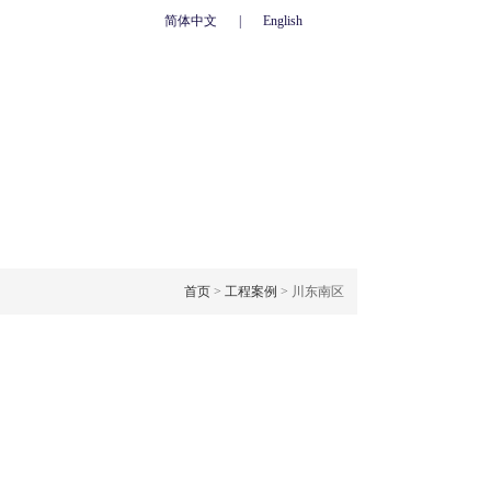
简体中文
|
English
心
联系我们
人力资源
网上订单
OJECT CASE
工程案例
首页
>
工程案例
> 川东南区