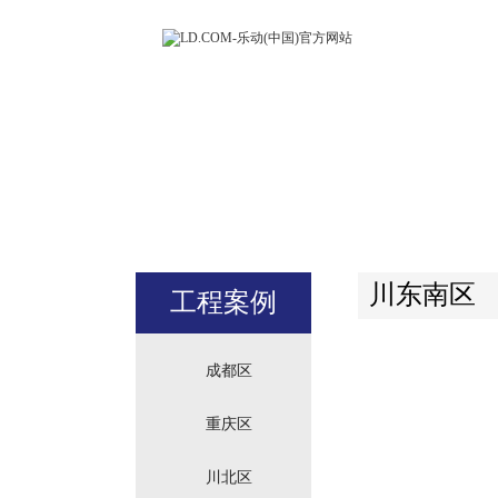
LD.COM-
(中国)官方
站
川东南区
工程案例
成都区
重庆区
川北区