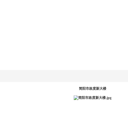
乐动
LD.COM-乐动
新闻资讯
产品系统
工程案例
服务中
网
(中国)官方网
站
PR
简阳市政度新大楼