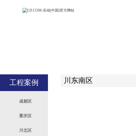
LD.COM-乐动
LD.CO
(中国)官方网
(中国)
站
站
川东南区
工程案例
成都区
重庆区
川北区