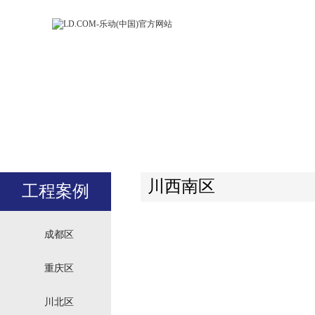
LD.COM-乐动
LD.CO
(中国)官方网
(中国)
站
站
川西南区
工程案例
成都区
重庆区
川北区