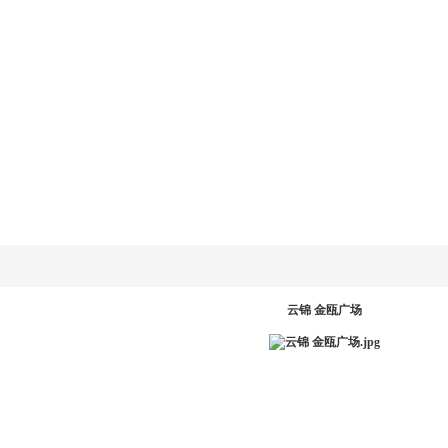
乐动
LD.COM-乐动
新闻资讯
产品系统
工程案例
服务中
网
(中国)官方网
站
PR
云锦 金瓯广场