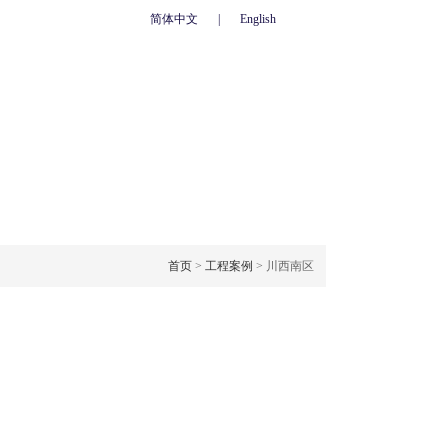
简体中文
|
English
心
联系我们
人力资源
网上订单
OJECT CASE
工程案例
首页
>
工程案例
> 川西南区