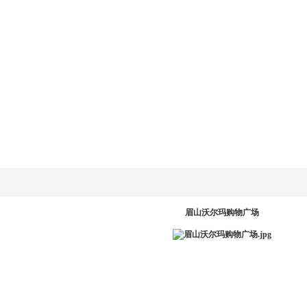
乐动
LD.COM-乐动
新闻资讯
产品系统
工程案例
服务中
网
(中国)官方网
站
PR
眉山沃尔玛购物广场