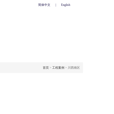
简体中文
|
English
心
联系我们
人力资源
网上订单
OJECT CASE
工程案例
首页
>
工程案例
> 川西南区