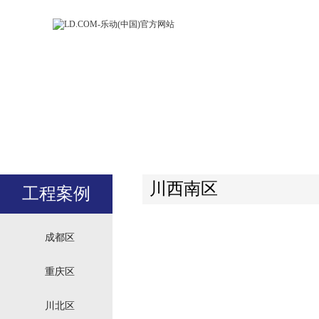
LD.COM-乐动
LD.CO
(中国)官方网
(中国)
站
站
川西南区
工程案例
成都区
重庆区
川北区