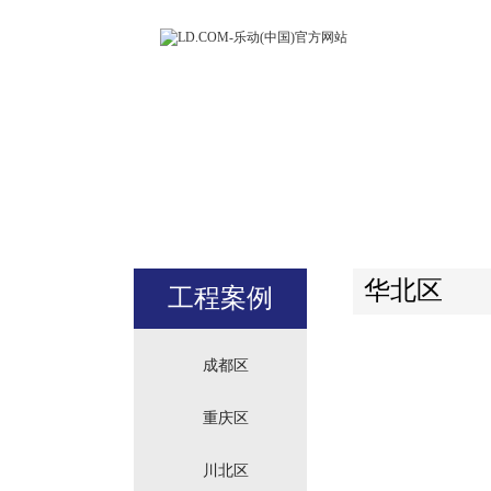
LD.COM-
(中国)官方
站
华北区
工程案例
成都区
重庆区
川北区