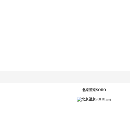
乐动
LD.COM-乐动
新闻资讯
产品系统
工程案例
服务中
网
(中国)官方网
站
PR
北京望京SOHO