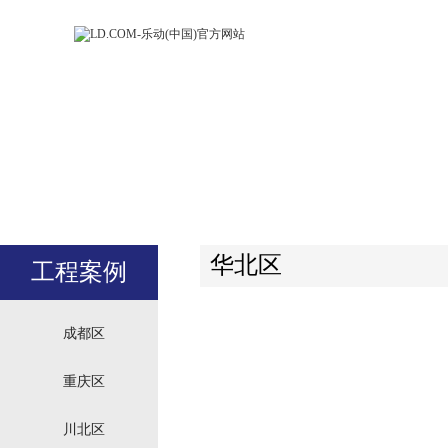
LD.COM-乐动
LD.CO
(中国)官方网
(中国)
站
站
华北区
工程案例
成都区
重庆区
川北区