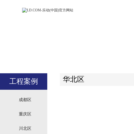
LD.COM-乐动
LD.CO
(中国)官方网
(中国)
站
站
华北区
工程案例
成都区
重庆区
川北区