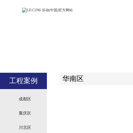
LD.COM-乐动
LD.CO
(中国)官方网
(中国)
站
站
华南区
工程案例
成都区
重庆区
川北区