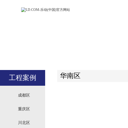
LD.COM-乐动
LD.CO
(中国)官方网
(中国)
站
站
华南区
工程案例
成都区
重庆区
川北区