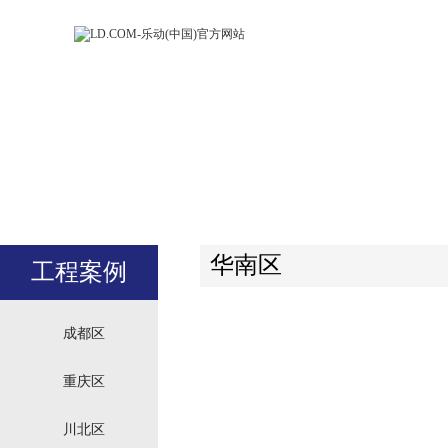
LD.COM-乐动
LD.CO
(中国)官方网
(中国)
站
站
华南区
工程案例
成都区
重庆区
川北区