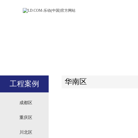
LD.COM-乐动
LD.CO
(中国)官方网
(中国)
站
站
华南区
工程案例
成都区
重庆区
川北区