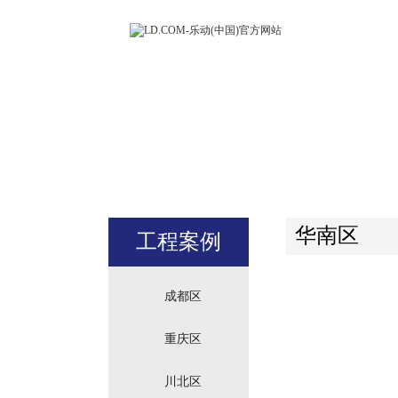
LD.COM-
(中国)官方
站
华南区
工程案例
成都区
重庆区
川北区