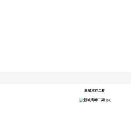
乐动
LD.COM-乐动
新闻资讯
产品系统
工程案例
服务中
网
(中国)官方网
站
PR
新城湾畔二期