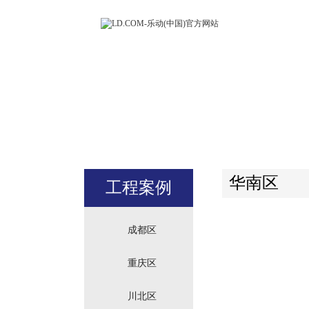
LD.COM-
(中国)官方
站
华南区
工程案例
成都区
重庆区
川北区