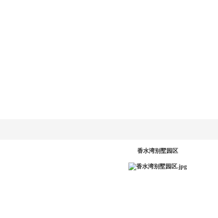
乐动
LD.COM-乐动
新闻资讯
产品系统
工程案例
服务中
网
(中国)官方网
站
PR
香水湾别墅园区