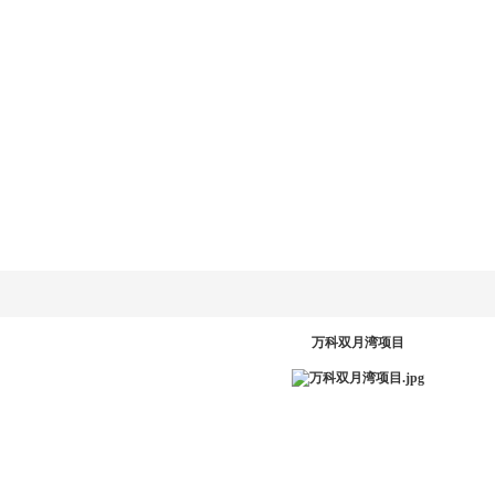
乐动
LD.COM-乐动
新闻资讯
产品系统
工程案例
服务中
网
(中国)官方网
站
PR
万科双月湾项目