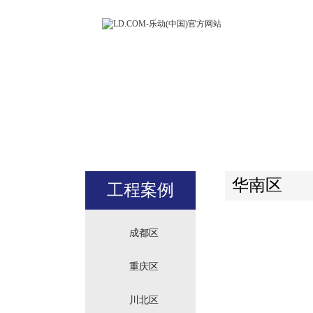
LD.COM-
(中国)官方
站
华南区
工程案例
成都区
重庆区
川北区