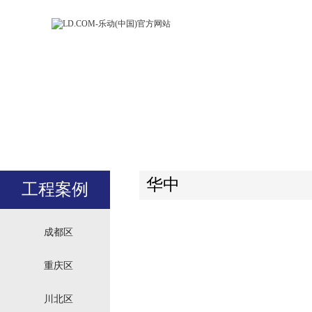
LD.COM-乐动
LD.CO
(中国)官方网
(中国)
站
站
华中
工程案例
成都区
重庆区
川北区