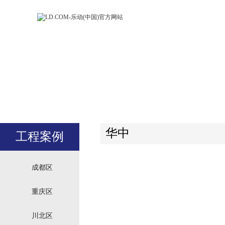
LD.COM-乐动
LD.CO
(中国)官方网
(中国)
站
站
华中
工程案例
成都区
重庆区
川北区