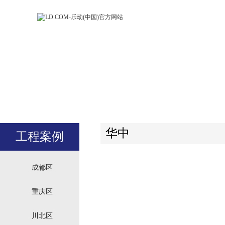
LD.COM-乐动
LD.CO
(中国)官方网
(中国)
站
站
华中
工程案例
成都区
重庆区
川北区