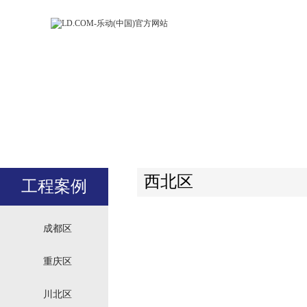
LD.COM-乐动
LD.CO
(中国)官方网
(中国)
站
站
西北区
工程案例
成都区
重庆区
川北区