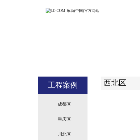
LD.COM-
(中国)官方
站
西北区
工程案例
成都区
重庆区
川北区