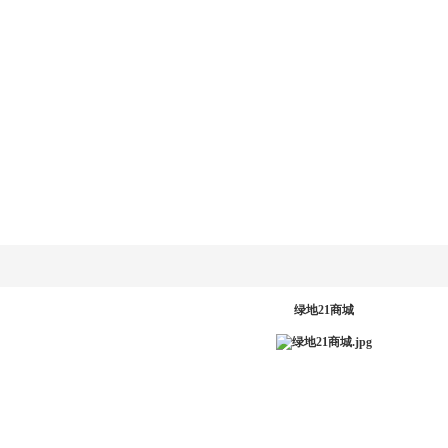
乐动
LD.COM-乐动
新闻资讯
产品系统
工程案例
服务中
网
(中国)官方网
站
PR
绿地21商城