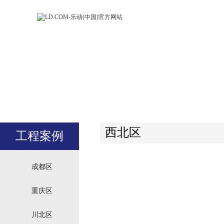
LD.COM-乐动
LD.CO
(中国)官方网
(中国)
站
站
西北区
工程案例
成都区
重庆区
川北区