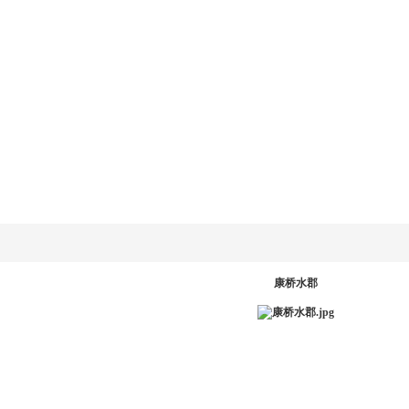
乐动
LD.COM-乐动
新闻资讯
产品系统
工程案例
服务中
网
(中国)官方网
站
PR
康桥水郡