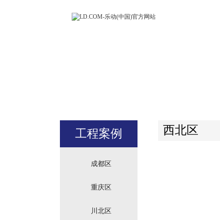
LD.COM-
(中国)官方
站
西北区
工程案例
成都区
重庆区
川北区