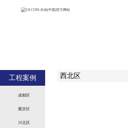
LD.COM-乐动
LD.CO
(中国)官方网
(中国)
站
站
西北区
工程案例
成都区
重庆区
川北区