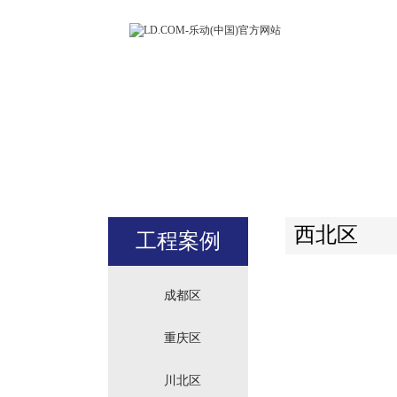
LD.COM-
(中国)官方
站
西北区
工程案例
成都区
重庆区
川北区