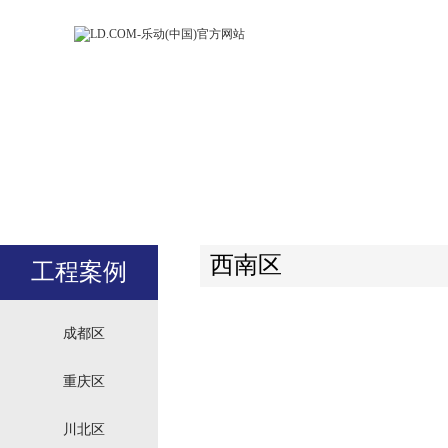
LD.COM-乐动
LD.CO
(中国)官方网
(中国)
站
站
西南区
工程案例
成都区
重庆区
川北区