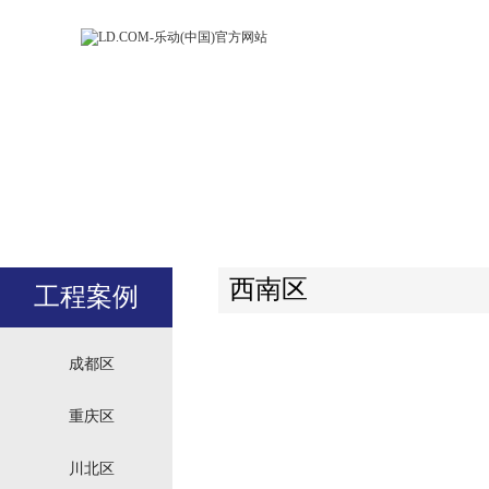
LD.COM-乐动
LD.CO
(中国)官方网
(中国)
站
站
西南区
工程案例
成都区
重庆区
川北区