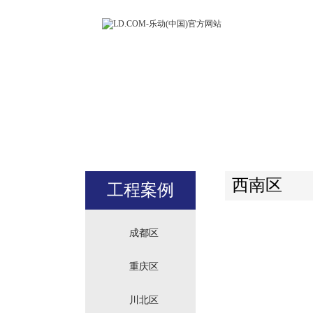
LD.COM-
(中国)官方
站
西南区
工程案例
成都区
重庆区
川北区