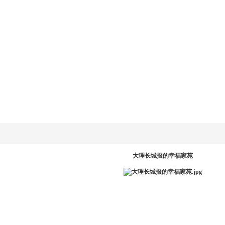
乐动
LD.COM-乐动
新闻资讯
产品系统
工程案例
服务中
网
(中国)官方网
站
PR
大理长城报的幸福家苑