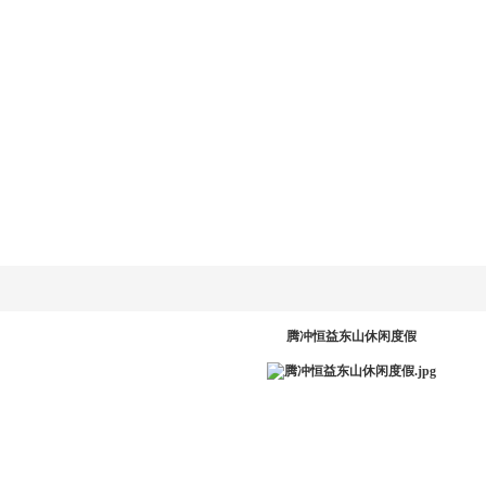
乐动
LD.COM-乐动
新闻资讯
产品系统
工程案例
服务中
网
(中国)官方网
站
PR
腾冲恒益东山休闲度假