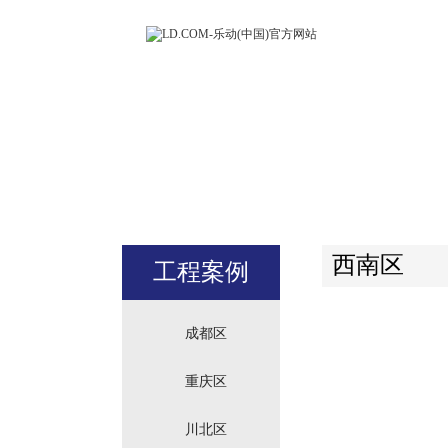
LD.COM-
(中国)官方
站
西南区
工程案例
成都区
重庆区
川北区