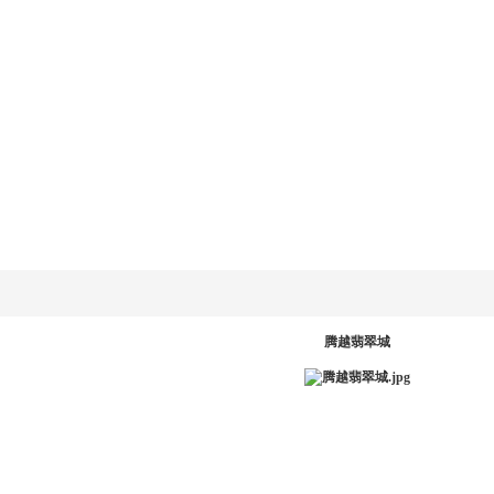
乐动
LD.COM-乐动
新闻资讯
产品系统
工程案例
服务中
网
(中国)官方网
站
PR
腾越翡翠城