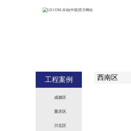
LD.COM-
(中国)官方
站
西南区
工程案例
成都区
重庆区
川北区