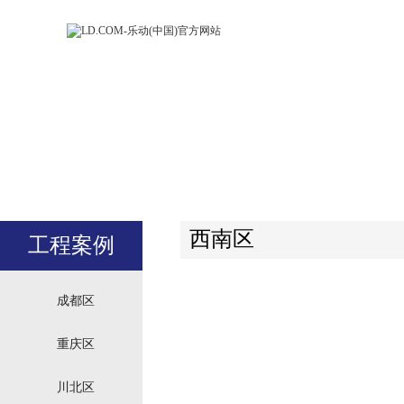
LD.COM-乐动
LD.CO
(中国)官方网
(中国)
站
站
西南区
工程案例
成都区
重庆区
川北区