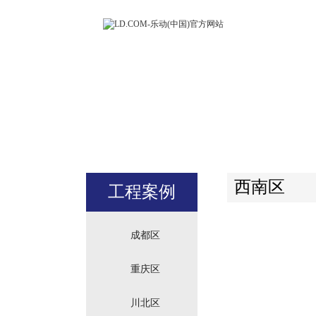
LD.COM-
(中国)官方
站
西南区
工程案例
成都区
重庆区
川北区