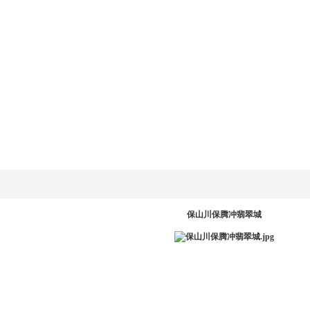
乐动
LD.COM-乐动
新闻资讯
产品系统
工程案例
服务中
网
(中国)官方网
站
PR
保山川保腾冲翡翠城