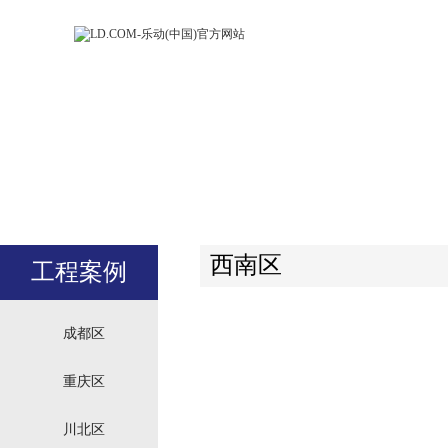
LD.COM-乐动
LD.CO
(中国)官方网
(中国)
站
站
西南区
工程案例
成都区
重庆区
川北区