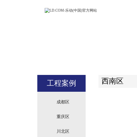
LD.COM-
(中国)官方
站
西南区
工程案例
成都区
重庆区
川北区