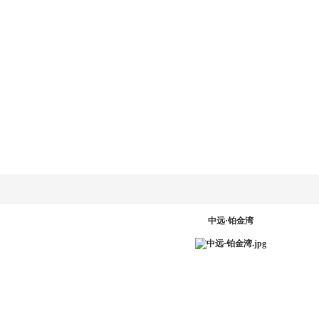
乐动
LD.COM-乐动
新闻资讯
产品系统
工程案例
服务中
网
(中国)官方网
站
PR
中远·铂金湾