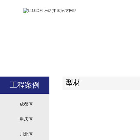
LD.COM-乐动
LD.CO
(中国)官方网
(中国)
站
站
型材
工程案例
成都区
重庆区
川北区