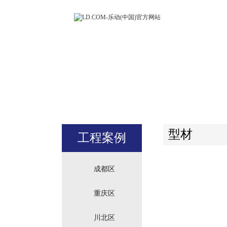
LD.COM-
(中国)官方
站
型材
工程案例
成都区
重庆区
川北区