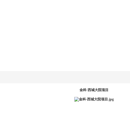
乐动
LD.COM-乐动
新闻资讯
产品系统
工程案例
服务中
网
(中国)官方网
站
PR
金科·西城大院项目