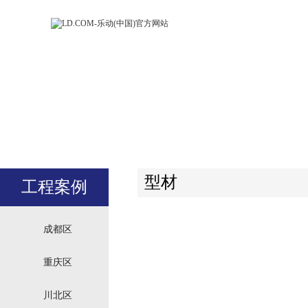
LD.COM-乐动
LD.CO
(中国)官方网
(中国)
站
站
型材
工程案例
成都区
重庆区
川北区