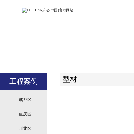
LD.COM-乐动
LD.CO
(中国)官方网
(中国)
站
站
型材
工程案例
成都区
重庆区
川北区