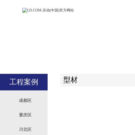
LD.COM-乐动
LD.CO
(中国)官方网
(中国)
站
站
型材
工程案例
成都区
重庆区
川北区